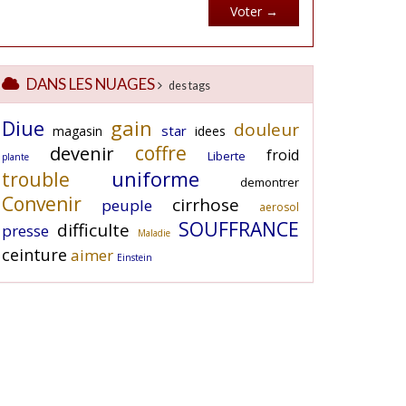
DANS LES NUAGES
des tags
Diue
gain
douleur
star
magasin
idees
coffre
devenir
froid
Liberte
plante
uniforme
trouble
demontrer
Convenir
cirrhose
peuple
aerosol
SOUFFRANCE
difficulte
presse
Maladie
ceinture
aimer
Einstein