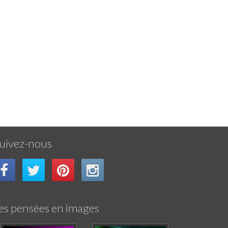
uivez-nous
es pensées en images