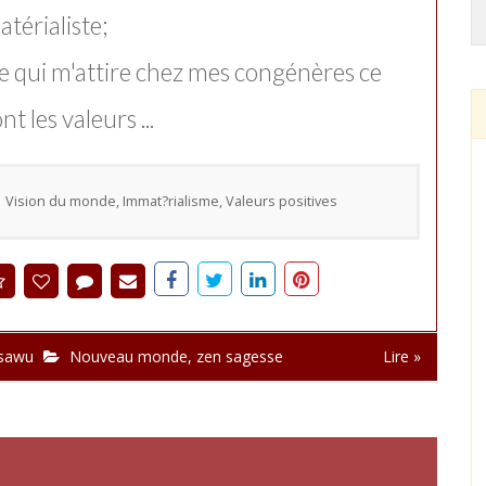
térialiste;
e qui m'attire chez mes congénères ce
nt les valeurs ...
Vision du monde, Immat?rialisme, Valeurs positives
usawu
Nouveau monde
,
zen sagesse
Lire »