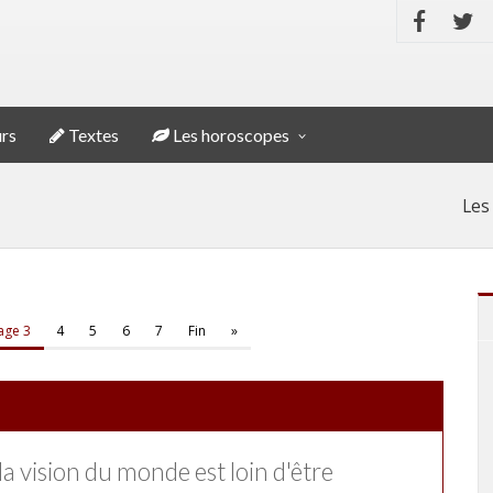
rs
Textes
Les horoscopes
Les
age 3
4
5
6
7
Fin
»
a vision du monde est loin d'être