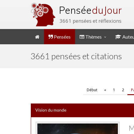
Pensée
du Jour
3661 pensées et réflexions
Pensées
Thèmes
Auteu
3661 pensées et citations
Début
«
1
2
P
Vision du monde
M