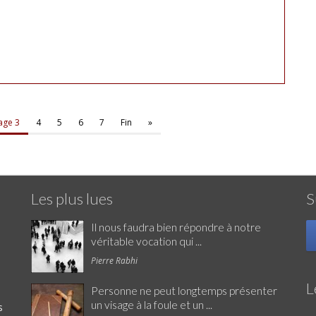
age 3
4
5
6
7
Fin
»
Les plus lues
S
Il nous faudra bien répondre à notre
véritable vocation qui ...
Pierre Rabhi
L
Personne ne peut longtemps présenter
un visage à la foule et un ...
s