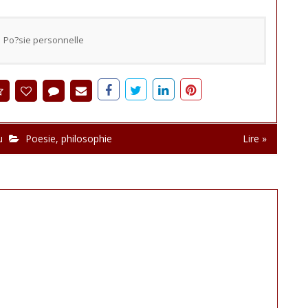
Po?sie personnelle
u
Poesie
,
philosophie
Lire »