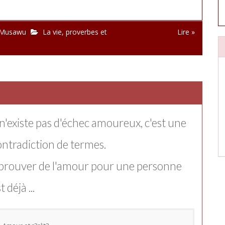
 Musawu
La vie
,
proverbes et
Lire »
 n'existe pas d'échec amoureux, c'est une
ontradiction de termes.
prouver de l'amour pour une personne
t déjà ...