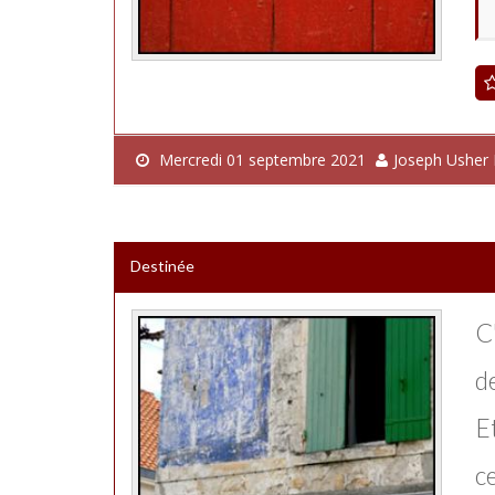
Mercredi 01 septembre 2021
Joseph Usher
Destinée
C'
d
E
ce