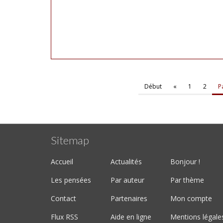
Début
«
1
2
P
Sitemap
Accueil
Actualités
Bonjour !
Les pensées
Par auteur
Par thème
Contact
Partenaires
Mon compte
Flux RSS
Aide en ligne
Mentions légale