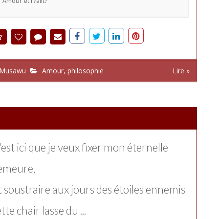
Amour et r?alit?
 Musawu
Amour
,
philosophie
Lire »
est ici que je veux fixer mon éternelle
emeure,
t soustraire aux jours des étoiles ennemis
tte chair lasse du ...