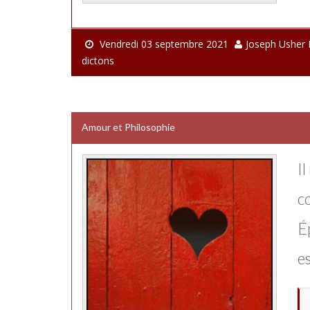
Vendredi 03 septembre 2021
Joseph Usher
dictons
Amour et Philosophie
Il
c
É
es