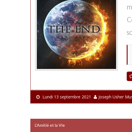
ma
C
so
Lundi 13 septembre 2021
Joseph Usher M
L'Amitié et la Vie