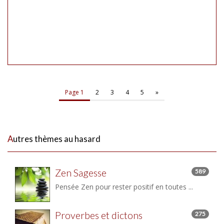
Page 1
2
3
4
5
»
Autres thèmes au hasard
Zen Sagesse
589
Pensée Zen pour rester positif en toutes ...
Proverbes et dictons
275