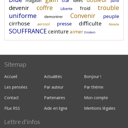
douleur
star
magasin
idees
plante
coffre
trouble
devenir
froid
Liberte
uniforme
Convenir
peuple
demontrer
cirrhose
difficulte
presse
aerosol
Maladie
SOUFFRANCE
ceinture
aimer
Einstein
Sitemap
Accueil
Actualités
Bonjour !
Les pensées
Par auteur
Par thème
Contact
Partenaires
Mon compte
Flux RSS
Aide en ligne
Mentions légales
Lettre d'infos