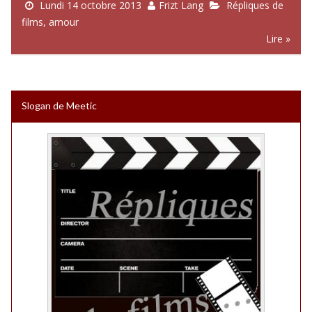
Lundi 14 octobre 2013
Frizt Lang
Répliques de
films
,
amour
Lire »
Slogan de Meetic