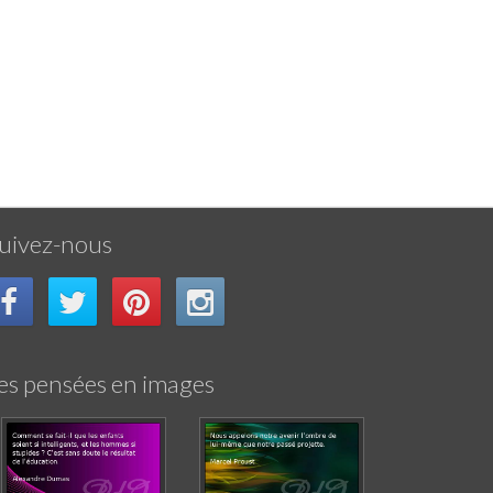
uivez-nous
es pensées en images