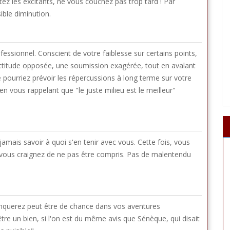
tez les excitants, ne vous couchez pas trop tard ! Par
ible diminution.
ofessionnel. Conscient de votre faiblesse sur certains points,
'attitude opposée, une soumission exagérée, tout en avalant
ne pourriez prévoir les répercussions à long terme sur votre
 vous rappelant que "le juste milieu est le meilleur"
mais savoir à quoi s'en tenir avec vous. Cette fois, vous
 vous craignez de ne pas être compris. Pas de malentendu
anquerez peut être de chance dans vos aventures
tre un bien, si l'on est du même avis que Sénèque, qui disait