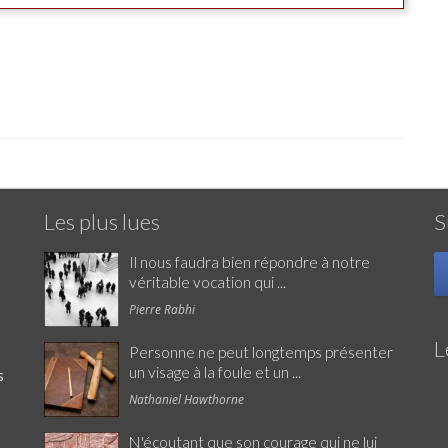
Les plus lues
S
Il nous faudra bien répondre à notre
véritable vocation qui ...
Pierre Rabhi
L
Personne ne peut longtemps présenter
un visage à la foule et un ...
s
Nathaniel Hawthorne
N'écoutant que son courage qui ne lui