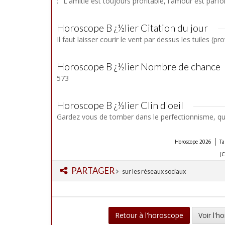
: "L'amitié est toujours profitable, l'amour est parfoi
Horoscope B ¿½lier Citation du jour
Il faut laisser courir le vent par dessus les tuiles (pr
Horoscope B ¿½lier Nombre de chance
573
Horoscope B ¿½lier Clin d'oeil
Gardez vous de tomber dans le perfectionnisme, qu
|
Horoscope 2026
Ta
(C
PARTAGER
sur les réseaux sociaux
Retour à l'horoscope
Voir l'