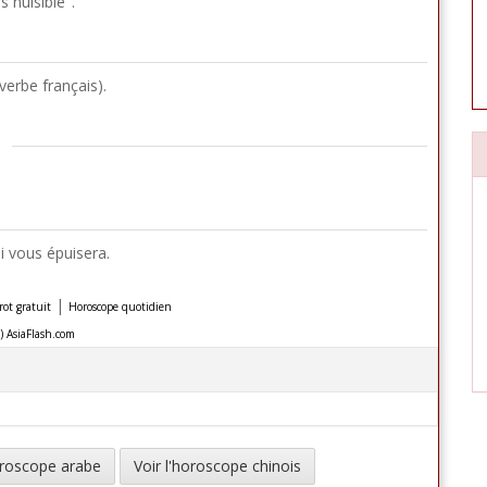
s nuisible".
overbe français).
i vous épuisera.
|
rot gratuit
Horoscope quotidien
) AsiaFlash.com
horoscope arabe
Voir l'horoscope chinois