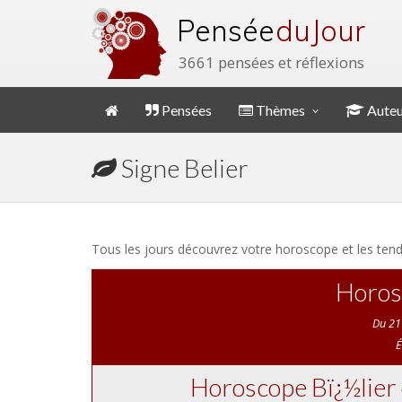
Pensée
du Jour
3661 pensées et réflexions
Pensées
Thèmes
Auteu
Signe Belier
Tous les jours découvrez votre horoscope et les ten
Horos
Du 21
É
Horoscope Bï¿½lier