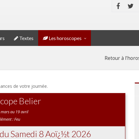
rs
Textes
Les horoscopes
Retour à l'hor
dances de votre journée.
cope Belier
 mars au 19 avril
lément : Feu
 du Samedi 8 Aoï¿½t 2026