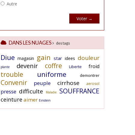
DANS LES NUAGES
des tags
Diue
gain
douleur
star
magasin
idees
coffre
devenir
froid
Liberte
plante
uniforme
trouble
demontrer
Convenir
cirrhose
peuple
aerosol
SOUFFRANCE
difficulte
presse
Maladie
ceinture
aimer
Einstein