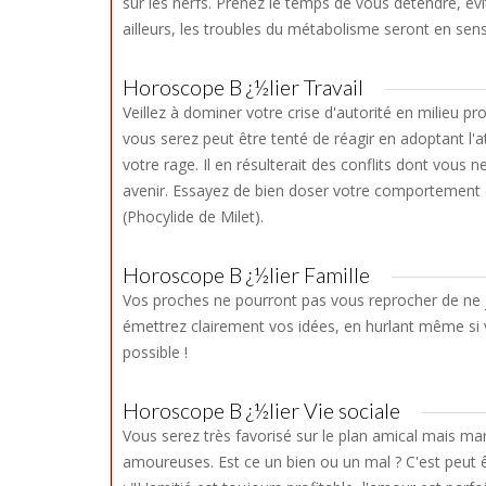
sur les nerfs. Prenez le temps de vous détendre, évi
ailleurs, les troubles du métabolisme seront en sens
Horoscope B ¿½lier Travail
Veillez à dominer votre crise d'autorité en milieu pr
vous serez peut être tenté de réagir en adoptant l
votre rage. Il en résulterait des conflits dont vous 
avenir. Essayez de bien doser votre comportement en
(Phocylide de Milet).
Horoscope B ¿½lier Famille
Vos proches ne pourront pas vous reprocher de ne ja
émettrez clairement vos idées, en hurlant même si
possible !
Horoscope B ¿½lier Vie sociale
Vous serez très favorisé sur le plan amical mais m
amoureuses. Est ce un bien ou un mal ? C'est peut ê