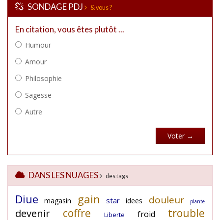
SONDAGE PDJ
& vous ?
DANS LES NUAGES
des tags
Diue
gain
douleur
star
magasin
idees
plante
coffre
trouble
devenir
froid
Liberte