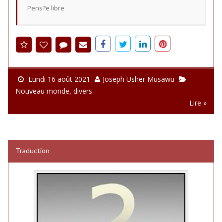
Pens?e libre
Lundi 16 août 2021
Joseph Usher Musawu
Nouveau monde
,
divers
Lire »
Traduction