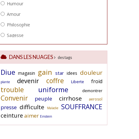
DANS LES NUAGES
des tags
Diue
gain
douleur
star
magasin
idees
coffre
devenir
froid
Liberte
plante
uniforme
trouble
demontrer
Convenir
cirrhose
peuple
aerosol
SOUFFRANCE
difficulte
presse
Maladie
ceinture
aimer
Einstein