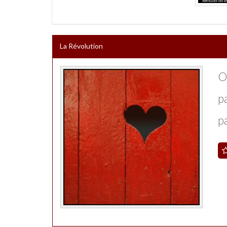
La Révolution
O
p
p