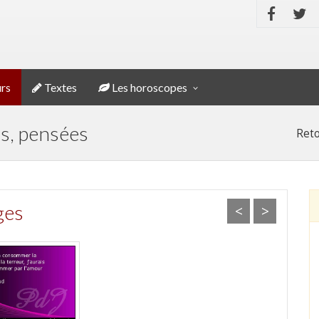
rs
Textes
Les horoscopes
ns, pensées
Reto
ges
<
>