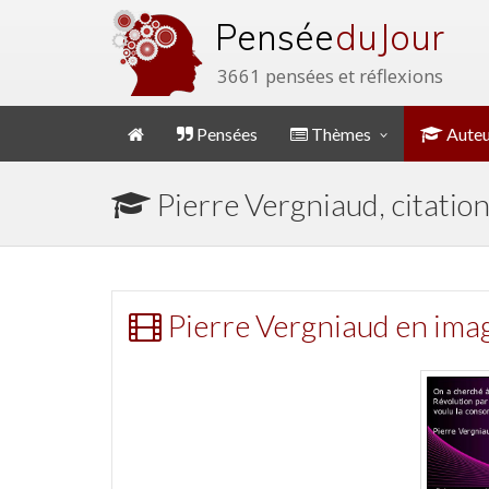
Pensée
du Jour
3661 pensées et réflexions
Pensées
Thèmes
Auteu
Pierre Vergniaud, citatio
Pierre Vergniaud en ima