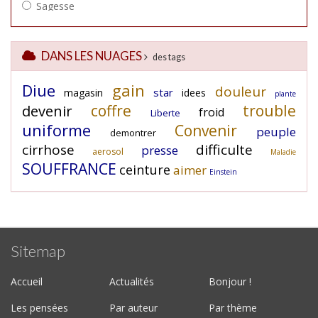
DANS LES NUAGES
des tags
Diue
gain
douleur
star
magasin
idees
plante
coffre
trouble
devenir
froid
Liberte
uniforme
Convenir
peuple
demontrer
cirrhose
difficulte
presse
aerosol
Maladie
SOUFFRANCE
ceinture
aimer
Einstein
Sitemap
Accueil
Actualités
Bonjour !
Les pensées
Par auteur
Par thème