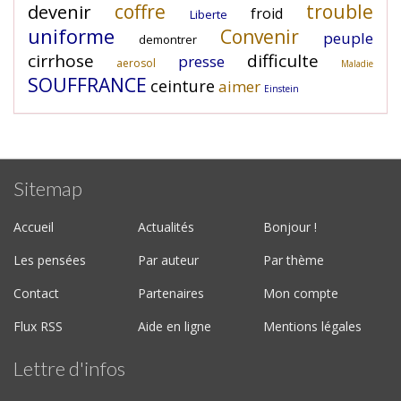
coffre
trouble
devenir
froid
Liberte
uniforme
Convenir
peuple
demontrer
cirrhose
difficulte
presse
aerosol
Maladie
SOUFFRANCE
ceinture
aimer
Einstein
Sitemap
Accueil
Actualités
Bonjour !
Les pensées
Par auteur
Par thème
Contact
Partenaires
Mon compte
Flux RSS
Aide en ligne
Mentions légales
Lettre d'infos