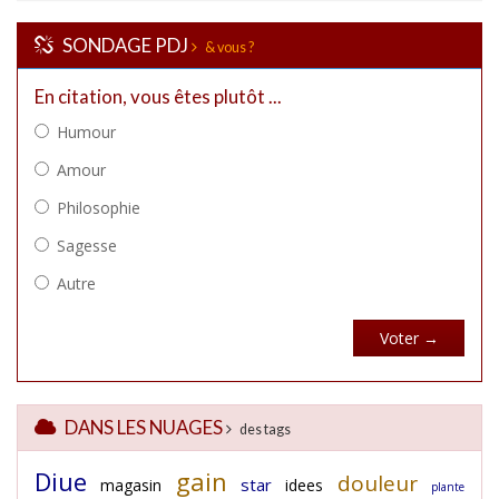
SONDAGE PDJ
& vous ?
DANS LES NUAGES
des tags
Diue
gain
douleur
star
magasin
idees
plante