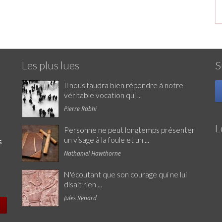
Les plus lues
S
Il nous faudra bien répondre à notre
véritable vocation qui ...
Pierre Rabhi
L
Personne ne peut longtemps présenter
un visage à la foule et un ...
s
Nathaniel Hawthorne
N'écoutant que son courage qui ne lui
disait rien ...
Jules Renard
e