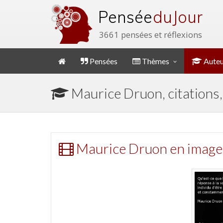
Pensée
du Jour
3661 pensées et réflexions
Pensées
Thèmes
Auteu
Maurice Druon, citations
Maurice Druon en image