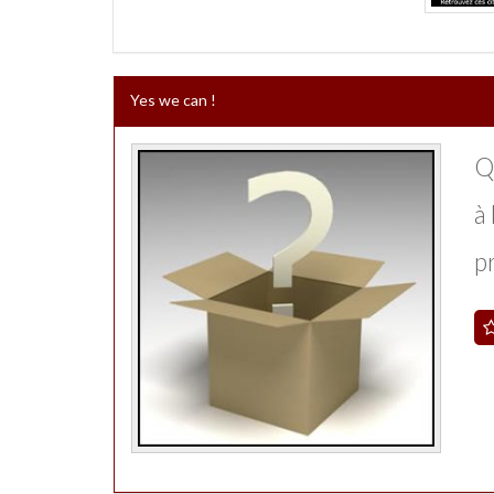
Yes we can !
Q
à
pr