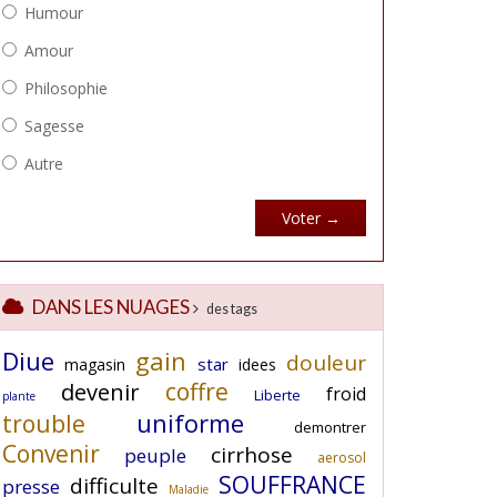
DANS LES NUAGES
des tags
Diue
gain
douleur
star
magasin
idees
coffre
devenir
froid
Liberte
plante
uniforme
trouble
demontrer
Convenir
cirrhose
peuple
aerosol
SOUFFRANCE
difficulte
presse
Maladie