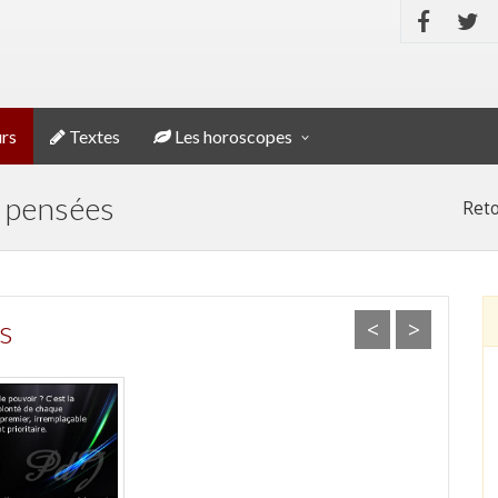
rs
Textes
Les horoscopes
, pensées
Reto
s
<
>