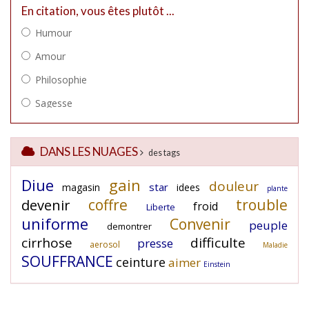
DANS LES NUAGES
des tags
Diue
gain
douleur
star
magasin
idees
plante
coffre
trouble
devenir
froid
Liberte
uniforme
Convenir
peuple
demontrer
cirrhose
difficulte
presse
aerosol
Maladie
SOUFFRANCE
ceinture
aimer
Einstein