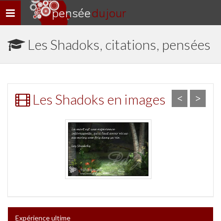
pensée
du jour
Navigation
rapide
Les Shadoks, citations, pensées
Les Shadoks en images
<
>
Expérience ultime