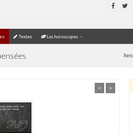
rs
Textes
Les horoscopes
 pensées
Reto
<
>