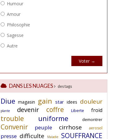
DANS LES NUAGES
des tags
Diue
gain
douleur
star
magasin
idees
coffre
devenir
froid
Liberte
plante
uniforme
trouble
demontrer
Convenir
cirrhose
peuple
aerosol
SOUFFRANCE
difficulte
presse
Maladie