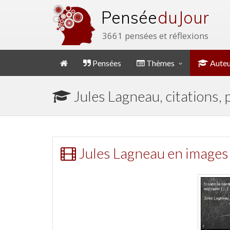
Pensée
du Jour
3661 pensées et réflexions
Pensées
Thèmes
Auteu
Jules Lagneau, citations,
Jules Lagneau en images