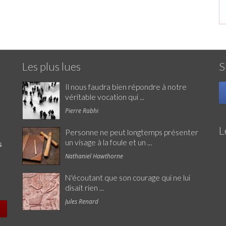
Les plus lues
S
Il nous faudra bien répondre à notre
véritable vocation qui ...
Pierre Rabhi
L
Personne ne peut longtemps présenter
un visage à la foule et un ...
s
Nathaniel Hawthorne
N'écoutant que son courage qui ne lui
disait rien ...
Jules Renard
e