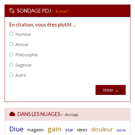
SONDAGE PDJ
& vous ?
DANS LES NUAGES
des tags
Diue
gain
douleur
star
magasin
idees
plante