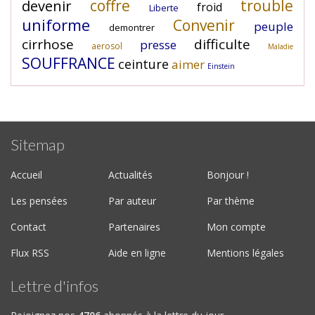
coffre
trouble
devenir
froid
Liberte
uniforme
Convenir
peuple
demontrer
cirrhose
difficulte
presse
aerosol
Maladie
SOUFFRANCE
ceinture
aimer
Einstein
Sitemap
Accueil
Actualités
Bonjour !
Les pensées
Par auteur
Par thème
Contact
Partenaires
Mon compte
Flux RSS
Aide en ligne
Mentions légales
Lettre d'infos