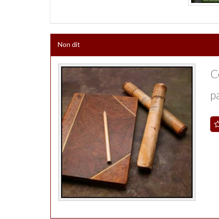
Non dit
Ce
pa