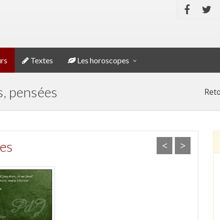
rs
Textes
Les horoscopes
s, pensées
Reto
es
<
>