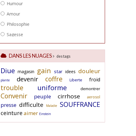
DANS LES NUAGES
des tags
Diue
gain
douleur
star
magasin
idees
coffre
devenir
froid
Liberte
plante
uniforme
trouble
demontrer
Convenir
cirrhose
peuple
aerosol
SOUFFRANCE
difficulte
presse
Maladie
ceinture
aimer
Einstein