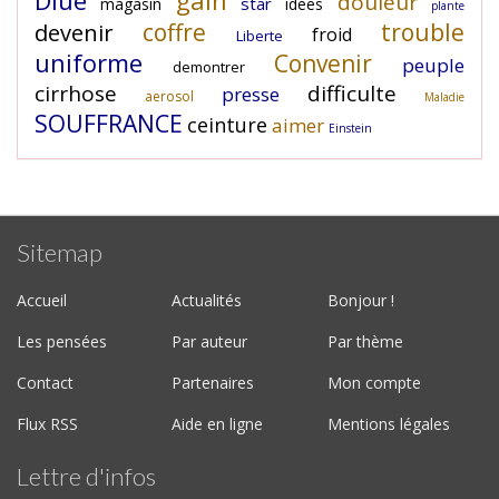
Diue
gain
douleur
star
magasin
idees
plante
coffre
trouble
devenir
froid
Liberte
uniforme
Convenir
peuple
demontrer
cirrhose
difficulte
presse
aerosol
Maladie
SOUFFRANCE
ceinture
aimer
Einstein
Sitemap
Accueil
Actualités
Bonjour !
Les pensées
Par auteur
Par thème
Contact
Partenaires
Mon compte
Flux RSS
Aide en ligne
Mentions légales
Lettre d'infos