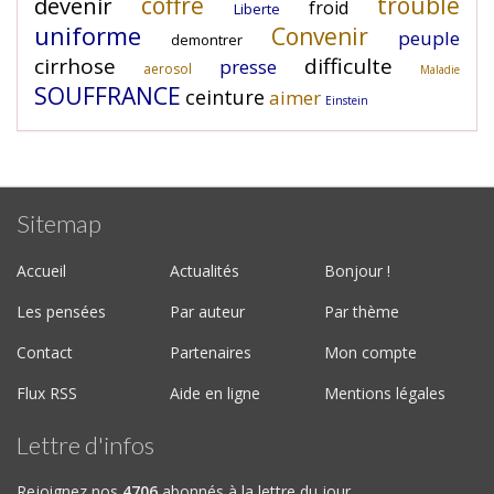
coffre
trouble
devenir
froid
Liberte
uniforme
Convenir
peuple
demontrer
cirrhose
difficulte
presse
aerosol
Maladie
SOUFFRANCE
ceinture
aimer
Einstein
Sitemap
Accueil
Actualités
Bonjour !
Les pensées
Par auteur
Par thème
Contact
Partenaires
Mon compte
Flux RSS
Aide en ligne
Mentions légales
Lettre d'infos
Rejoignez nos
4706
abonnés à la lettre du jour.