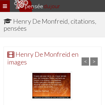
pensée
du jour
Navigation
rapide
Henry De Monfreid, citations,
pensées
Henry De Monfreid en
images
<
>