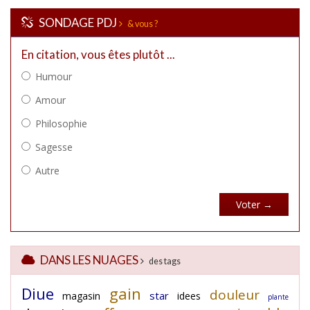
SONDAGE PDJ
& vous ?
DANS LES NUAGES
des tags
Diue
gain
douleur
star
magasin
idees
plante