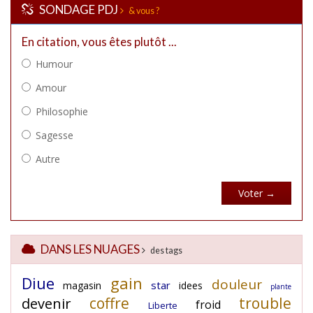
SONDAGE PDJ
& vous ?
DANS LES NUAGES
des tags
Diue
gain
douleur
star
magasin
idees
plante
coffre
trouble
devenir
froid
Liberte