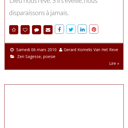
Dieu nous rêve. S'il s'éveille, nous
disparaissons à jamais.
Samedi 06 mars 2010
Gerard Kornelis Van Het Reve
Zen Sagesse
,
poesie
Lire »