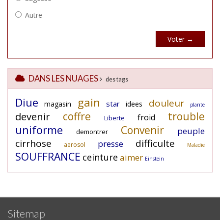
DANS LES NUAGES
des tags
Diue
gain
douleur
star
magasin
idees
plante
coffre
trouble
devenir
froid
Liberte
uniforme
Convenir
peuple
demontrer
cirrhose
difficulte
presse
aerosol
Maladie
SOUFFRANCE
ceinture
aimer
Einstein
Sitemap