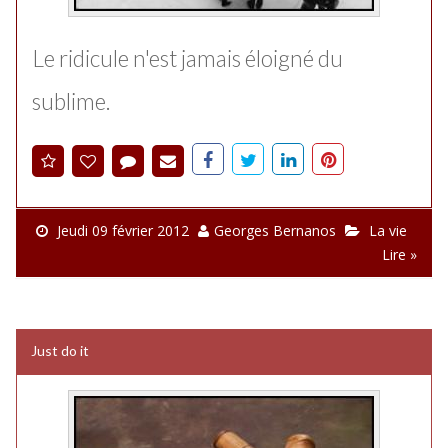
Le ridicule n'est jamais éloigné du
sublime.
Jeudi 09 février 2012
Georges Bernanos
La vie
Lire »
Just do it