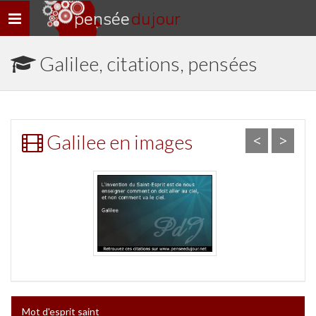
pensée
du jour
Navigation
rapide
Galilee, citations, pensées
Galilee en images
<
>
Mot d'esprit saint