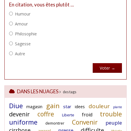
DANS LES NUAGES
des tags
Diue
gain
douleur
star
magasin
idees
plante
coffre
trouble
devenir
froid
Liberte
uniforme
Convenir
peuple
demontrer
cirrhose
difficulte
presse
aerosol