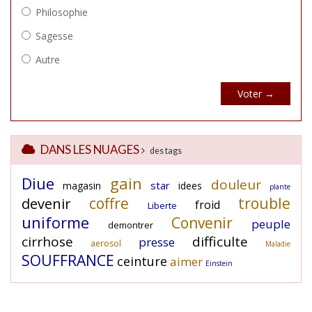
DANS LES NUAGES
des tags
Diue
gain
douleur
star
magasin
idees
plante
coffre
trouble
devenir
froid
Liberte
uniforme
Convenir
peuple
demontrer
cirrhose
difficulte
presse
aerosol
Maladie
SOUFFRANCE
ceinture
aimer
Einstein