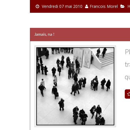
Vendredi 07 mai 2010
Francois Morel
H
Jamais, na !
Pl
tr
qu