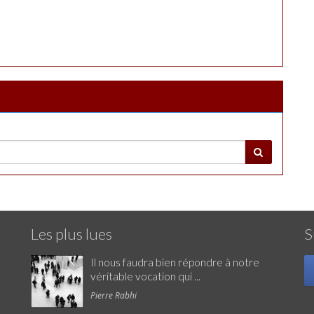
Les plus lues
S
Il nous faudra bien répondre à notre
véritable vocation qui ...
Pierre Rabhi