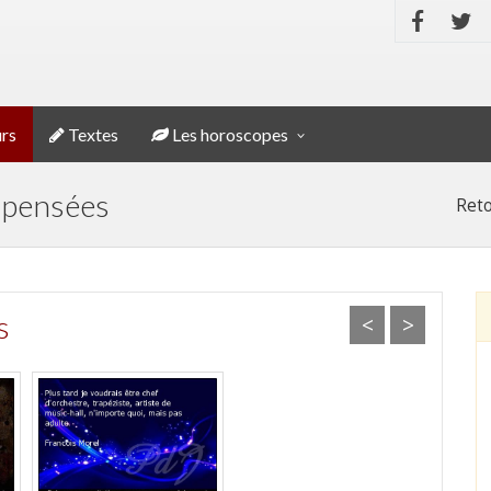
rs
Textes
Les horoscopes
, pensées
Reto
s
<
>