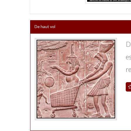
De haut vol
D
e
re