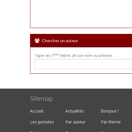
Chercher un auteur
ères
Taper les 1
lettres de son nom ou prénom :
Sitemap
Accueil
Actualités
Bonjour !
Les pensées
Par auteur
Par thème