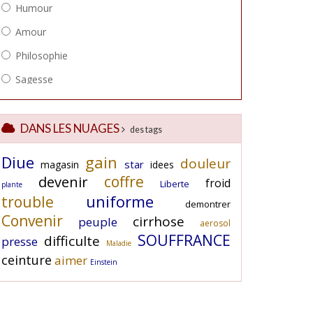
DANS LES NUAGES
des tags
Diue
gain
douleur
star
magasin
idees
coffre
devenir
froid
Liberte
plante
uniforme
trouble
demontrer
Convenir
cirrhose
peuple
aerosol
SOUFFRANCE
difficulte
presse
Maladie
ceinture
aimer
Einstein