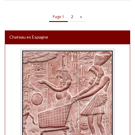
Page 1
2
»
Chateau es Espagne