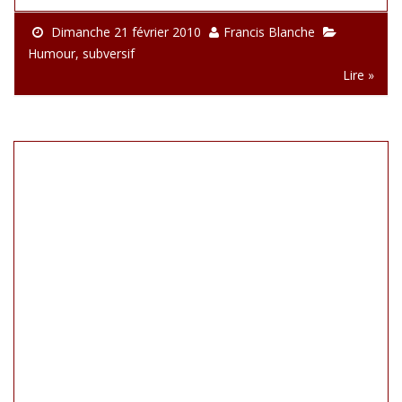
Dimanche 21 février 2010
Francis Blanche
Humour
,
subversif
Lire »