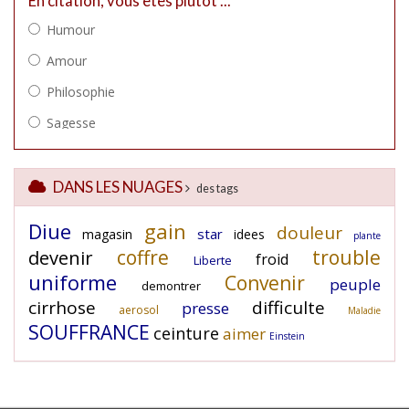
DANS LES NUAGES
des tags
Diue
gain
douleur
star
magasin
idees
plante
coffre
trouble
devenir
froid
Liberte
uniforme
Convenir
peuple
demontrer
cirrhose
difficulte
presse
aerosol
Maladie
SOUFFRANCE
ceinture
aimer
Einstein