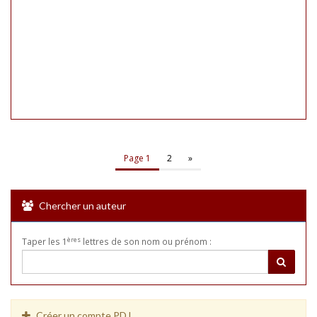
Page 1
2
»
Chercher un auteur
ères
Taper les 1
lettres de son nom ou prénom :
Créer un compte PDJ