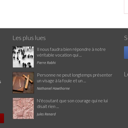
Les plus lues
S
Il nous faudra bien répondre à notre
véritable vocation qui ...
Pierre Rabhi
L
Personne ne peut longtemps présenter
un visage à la foule et un ...
s
Nathaniel Hawthorne
N'écoutant que son courage qui ne lui
disait rien ...
Jules Renard
e