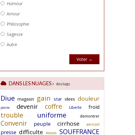
DANS LES NUAGES
des tags
Diue
gain
douleur
star
magasin
idees
coffre
devenir
froid
Liberte
plante
uniforme
trouble
demontrer
Convenir
cirrhose
peuple
aerosol
SOUFFRANCE
difficulte
presse
Maladie