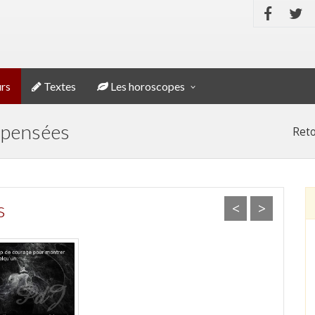
rs
Textes
Les horoscopes
 pensées
Reto
s
<
>