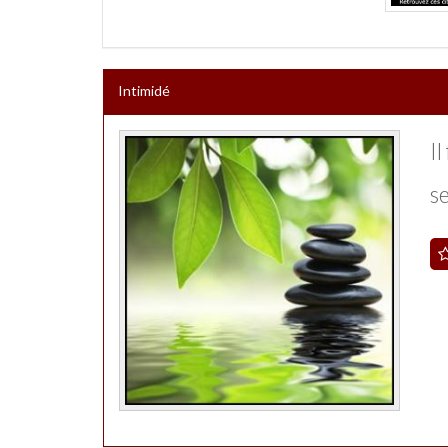
Intimidé
I
s