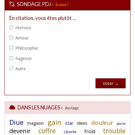
SONDAGE PDJ
& vous ?
DANS LES NUAGES
des tags
Diue
gain
douleur
star
magasin
idees
plante
coffre
trouble
devenir
froid
Liberte