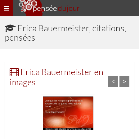
pensée
du jour
Navigation
rapide
Erica Bauermeister, citations,
pensées
Erica Bauermeister en
images
<
>