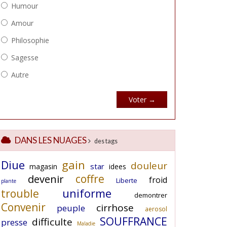
DANS LES NUAGES
des tags
Diue
gain
douleur
star
magasin
idees
coffre
devenir
froid
Liberte
plante
uniforme
trouble
demontrer
Convenir
cirrhose
peuple
aerosol
SOUFFRANCE
difficulte
presse
Maladie