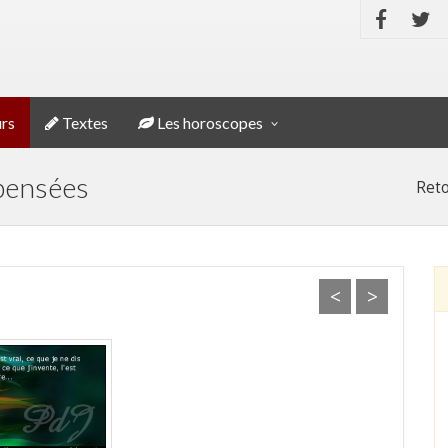
rs
Textes
Les horoscopes
 pensées
Reto
<
>