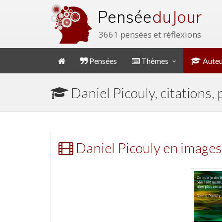
Pensée
du Jour
3661 pensées et réflexions
Pensées
Thèmes
Auteu
Daniel Picouly, citations,
Daniel Picouly en images