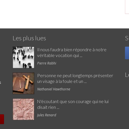
Les plus lues
S
Il nous faudra bien répondre à notre
véritable vocation qui ...
Pierre Rabhi
L
Personne ne peut longtemps présenter
un visage à la foule et un ...
s
Nathaniel Hawthorne
N'écoutant que son courage qui ne lui
disait rien ...
Jules Renard
e