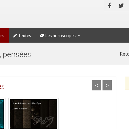
rs
Textes
Les horoscopes
, pensées
Reto
es
<
>