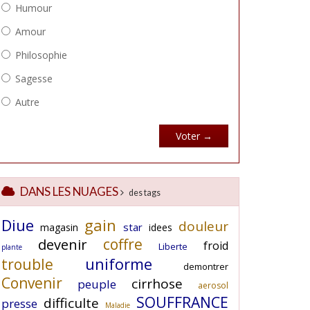
DANS LES NUAGES
des tags
Diue
gain
douleur
star
magasin
idees
coffre
devenir
froid
Liberte
plante
uniforme
trouble
demontrer
Convenir
cirrhose
peuple
aerosol
SOUFFRANCE
difficulte
presse
Maladie