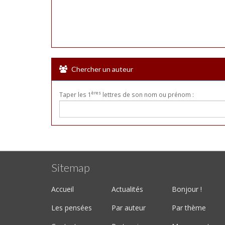
Chercher un auteur
ères
Taper les 1
lettres de son nom ou prénom :
Sitemap
Accueil
Actualités
Bonjour !
Les pensées
Par auteur
Par thème