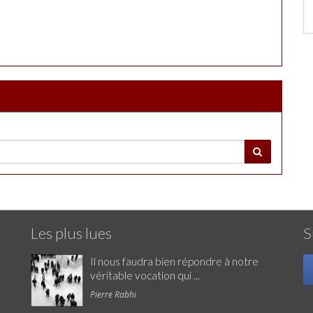
Les plus lues
S
Il nous faudra bien répondre à notre
véritable vocation qui ...
Pierre Rabhi