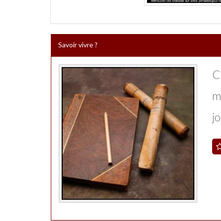
Savoir vivre ?
C'
mo
jo