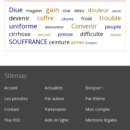
Diue
gain
douleur
star
magasin
idees
plante
coffre
trouble
devenir
froid
Liberte
uniforme
Convenir
peuple
demontrer
cirrhose
difficulte
presse
aerosol
Maladie
SOUFFRANCE
ceinture
aimer
Einstein
Sitemap
Accueil
Actualités
Bonjour !
Les pensées
Par auteur
Par thème
Contact
Partenaires
Mon compte
Flux RSS
Aide en ligne
Mentions légales