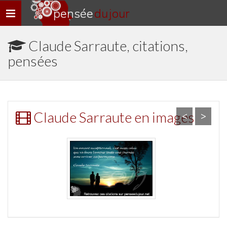
pensée
du jour
Navigation
rapide
Claude Sarraute, citations,
pensées
Claude Sarraute en images
<
>