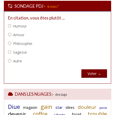
SONDAGE PDJ
& vous ?
DANS LES NUAGES
des tags
Diue
gain
douleur
star
magasin
idees
plante
coffre
trouble
devenir
froid
Liberte