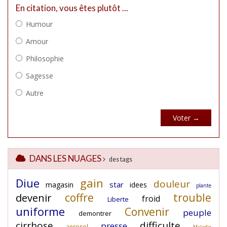
DANS LES NUAGES
des tags
Diue
gain
douleur
star
magasin
idees
plante
coffre
trouble
devenir
froid
Liberte
uniforme
Convenir
peuple
demontrer
cirrhose
difficulte
presse
aerosol