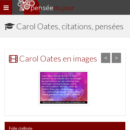
pensée
du jour
Navigation
rapide
Carol Oates, citations, pensées
Carol Oates en images
<
>
Folie civilisée