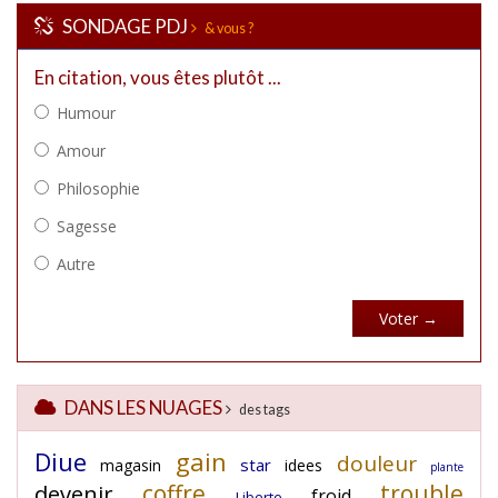
SONDAGE PDJ
& vous ?
DANS LES NUAGES
des tags
Diue
gain
douleur
star
magasin
idees
plante
coffre
trouble
devenir
froid
Liberte