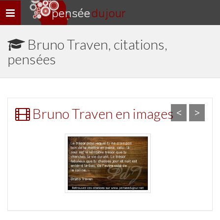
pensée
du jour
Navigation
rapide
Bruno Traven, citations,
pensées
Bruno Traven en images
<
>