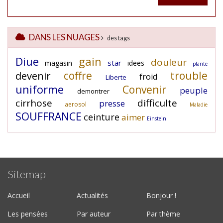
DANS LES NUAGES
des tags
Diue
gain
douleur
star
magasin
idees
plante
coffre
trouble
devenir
froid
Liberte
uniforme
Convenir
peuple
demontrer
cirrhose
difficulte
presse
aerosol
Maladie
SOUFFRANCE
ceinture
aimer
Einstein
Sitemap
Accueil
Actualités
Bonjour !
Les pensées
Par auteur
Par thème