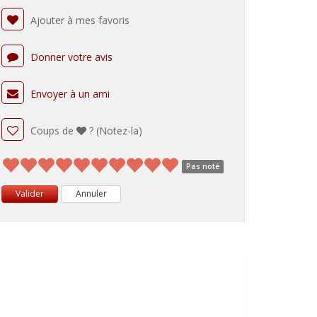
Ajouter à mes favoris
Donner votre avis
Envoyer à un ami
Coups de
? (Notez-la)
Pas noté
Valider
Annuler