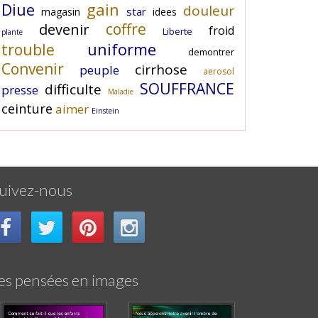
Diue
gain
douleur
star
magasin
idees
coffre
devenir
froid
Liberte
plante
uniforme
trouble
demontrer
Convenir
cirrhose
peuple
aerosol
SOUFFRANCE
difficulte
presse
Maladie
ceinture
aimer
Einstein
uivez-nous
es pensées en images