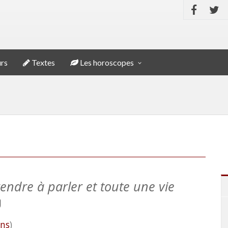
rs
Textes
Les horoscopes
endre à parler et toute une vie
ons
)