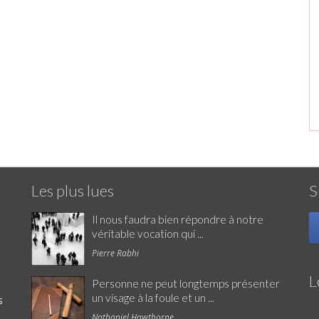
Les plus lues
S
Il nous faudra bien répondre à notre
véritable vocation qui ...
Pierre Rabhi
L
Personne ne peut longtemps présenter
un visage à la foule et un ...
s
Nathaniel Hawthorne