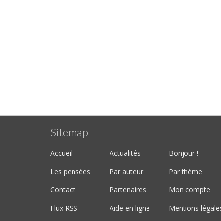
Sitemap
Accueil
Actualités
Bonjour !
Les pensées
Par auteur
Par thème
Contact
Partenaires
Mon compte
Flux RSS
Aide en ligne
Mentions légale