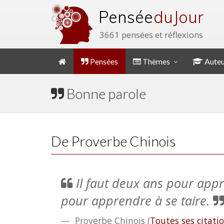
Pensée
du Jour
3661 pensées et réflexions
Pensées
Thèmes
Auteu
Bonne parole
De Proverbe Chinois
Il faut deux ans pour appr
pour apprendre à se taire.
Proverbe Chinois
(
Toutes ses citati