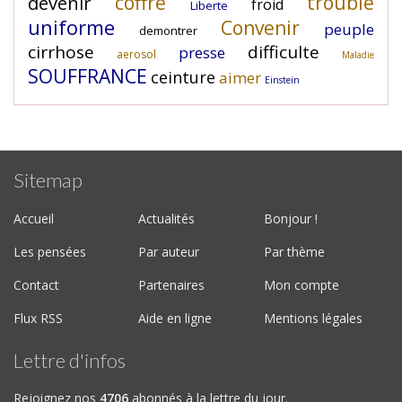
coffre
trouble
devenir
froid
Liberte
uniforme
Convenir
peuple
demontrer
cirrhose
difficulte
presse
aerosol
Maladie
SOUFFRANCE
ceinture
aimer
Einstein
Sitemap
Accueil
Actualités
Bonjour !
Les pensées
Par auteur
Par thème
Contact
Partenaires
Mon compte
Flux RSS
Aide en ligne
Mentions légales
Lettre d'infos
Rejoignez nos
4706
abonnés à la lettre du jour.