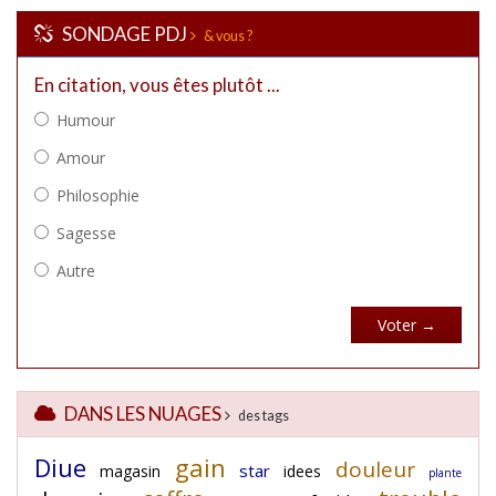
SONDAGE PDJ
& vous ?
DANS LES NUAGES
des tags
Diue
gain
douleur
star
magasin
idees
plante