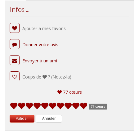
Infos ...
Ajouter à mes favoris
Donner votre avis
Envoyer à un ami
Coups de
? (Notez-la)
77 cœurs
77 cœurs
Valider
Annuler