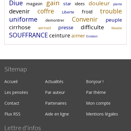
Diue
gain
douleur
star
magasin
idees
plante
coffre
trouble
devenir
froid
Liberte
uniforme
Convenir
peuple
demontrer
cirrhose
difficulte
presse
aerosol
Maladie
SOUFFRANCE
ceinture
aimer
Einstein
Sitemap
Accueil
Actualités
Bonjour !
Les pensées
Par auteur
Par thème
Contact
Partenaires
Mon compte
Flux RSS
Aide en ligne
Mentions légales
Lettre d'infos