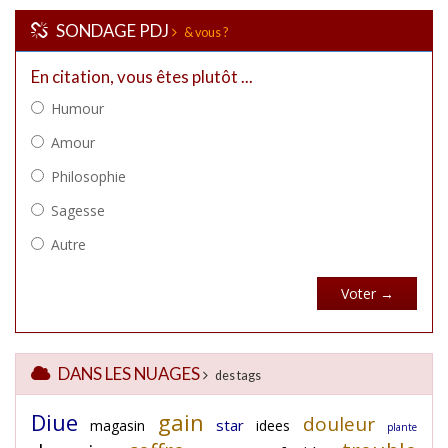
SONDAGE PDJ
& vous ?
DANS LES NUAGES
des tags
Diue
gain
douleur
star
magasin
idees
plante