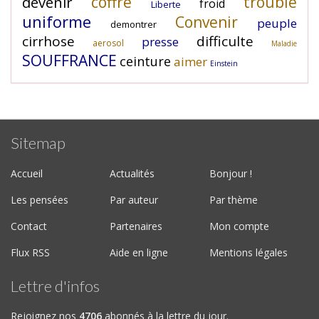
coffre
trouble
devenir
froid
Liberte
uniforme
Convenir
peuple
demontrer
cirrhose
difficulte
presse
aerosol
Maladie
SOUFFRANCE
ceinture
aimer
Einstein
Sitemap
Accueil
Actualités
Bonjour !
Les pensées
Par auteur
Par thème
Contact
Partenaires
Mon compte
Flux RSS
Aide en ligne
Mentions légales
Lettre d'infos
Rejoignez nos
4706
abonnés à la lettre du jour.