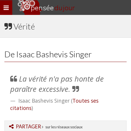
pensée
du jour
Navigation
rapide
Vérité
De Isaac Bashevis Singer
La vérité n'a pas honte de
paraître excessive.
Isaac Bashevis Singer
(
Toutes ses
citations
)
PARTAGER
sur les réseaux sociaux