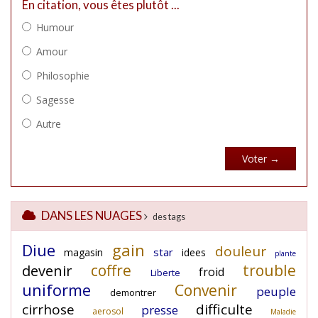
DANS LES NUAGES
des tags
Diue
gain
douleur
star
magasin
idees
plante
coffre
trouble
devenir
froid
Liberte
uniforme
Convenir
peuple
demontrer
cirrhose
difficulte
presse
aerosol
Maladie