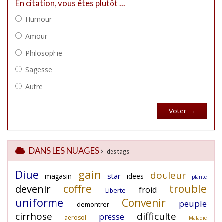
DANS LES NUAGES
des tags
Diue
gain
douleur
star
magasin
idees
plante
coffre
trouble
devenir
froid
Liberte
uniforme
Convenir
peuple
demontrer
cirrhose
difficulte
presse
aerosol
Maladie