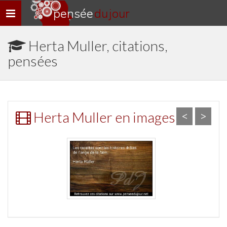
pensée
du jour
Navigation
rapide
Herta Muller, citations,
pensées
Herta Muller en images
<
>