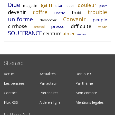
Diue
gain
douleur
star
magasin
idees
plante
coffre
trouble
devenir
froid
Liberte
uniforme
Convenir
peuple
demontrer
cirrhose
difficulte
presse
aerosol
Maladie
SOUFFRANCE
ceinture
aimer
Einstein
Sitemap
Accueil
Actualités
Bonjour !
Les pensées
Par auteur
Par thème
Contact
Partenaires
Mon compte
Flux RSS
Aide en ligne
Mentions légales
Lettre d'infos